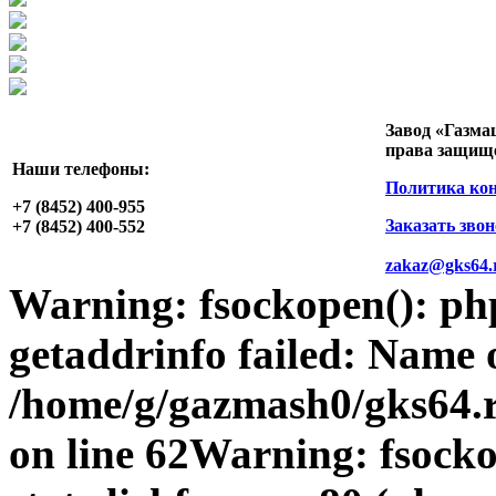
Завод «Газма
права защищ
Наши телефоны:
Политика ко
+7 (8452)
400-955
Заказать зво
+7 (8452)
400-552
zakaz@gks64.
Warning
: fsockopen(): p
getaddrinfo failed: Name 
/home/g/gazmash0/gks64.r
on line
62
Warning
: fsock