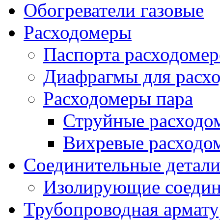
Обогреватели газовые
Расходомеры
Паспорта расходомер
Диафрагмы для расх
Расходомеры пара
Струйные расходо
Вихревые расходо
Соединительные детал
Изолирующие соедин
Трубопроводная армату