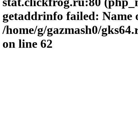
stat.clickfrog.ru:80 (php
getaddrinfo failed: Name 
/home/g/gazmash0/gks64.r
on line
62