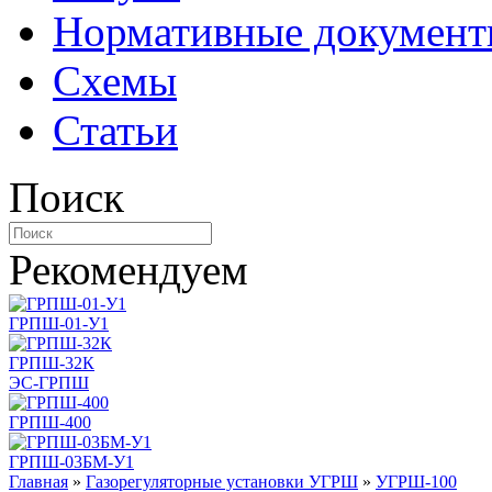
Нормативные докумен
Схемы
Статьи
Поиск
Рекомендуем
ГРПШ-01-У1
ГРПШ-32К
ЭС-ГРПШ
ГРПШ-400
ГРПШ-03БМ-У1
Главная
»
Газорегуляторные установки УГРШ
»
УГРШ-100