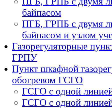
ПГБ, ГРПБ с двумя л
байпасом
ПГБ, ГРПБ с двумя л
байпасом и узлом уче
Газорегуляторные пункт
ГРПУ
Пункт шкафной газорег
обогревом ГСГО
ГСГО с одной линией
ГСГО c одной линией