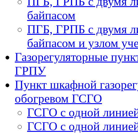
ПГБ, ГРПБ с двумя л
байпасом
ПГБ, ГРПБ с двумя л
байпасом и узлом уче
Газорегуляторные пункт
ГРПУ
Пункт шкафной газорег
обогревом ГСГО
ГСГО с одной линией
ГСГО c одной линией