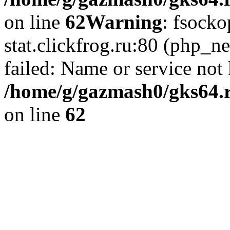
on line
62
Warning
: fsocko
stat.clickfrog.ru:80 (php_n
failed: Name or service not
/home/g/gazmash0/gks64.r
on line
62