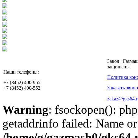
Завод «Газмаш
защищены.
Наши телефоны:
Политика кон
+7 (8452)
400-955
Заказать звон
+7 (8452)
400-552
zakaz@gks64.r
Warning
: fsockopen(): ph
getaddrinfo failed: Name or
/home/g/gazmash0/gks64.r