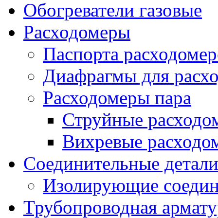
Обогреватели газовые
Расходомеры
Паспорта расходомер
Диафрагмы для расх
Расходомеры пара
Струйные расходо
Вихревые расходо
Соединительные детал
Изолирующие соедин
Трубопроводная армату