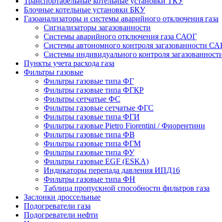
Транспортабельные котельные установки ТКУ
Блочные котельные установки БКУ
Газоанализаторы и системы аварийного отключения газа
Сигнализаторы загазованности
Системы аварийного отключения газа САОГ
Системы автономного контроля загазованности СА
Системы индивидуального контроля загазованнос
Пункты учета расхода газа
Фильтры газовые
Фильтры газовые типа ФГ
Фильтры газовые типа ФГКР
Фильтры сетчатые ФС
Фильтры газовые сетчатые ФГС
Фильтры газовые типа ФГИ
Фильтры газовые Pietro Fiorentini / Фиорентини
Фильтры газовые типа ФВ
Фильтры газовые типа ФГМ
Фильтры газовые типа ФУ
Фильтры газовые EGF (ESKA)
Индикаторы перепада давления ИПД16
Фильтры газовые типа ФН
Таблица пропускной способности фильтров газа
Заслонки дроссельные
Подогреватели газа
Подогреватели нефти