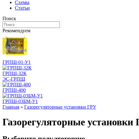
Схемы
Статьи
Поиск
Рекомендуем
ГРПШ-01-У1
ГРПШ-32К
ЭС-ГРПШ
ГРПШ-400
ГРПШ-03БМ-У1
Главная
»
Газорегуляторные установки ГРУ
Газорегуляторные установки
Выберите подкатегорию