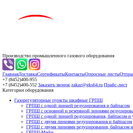
Производство промышленного газового оборудования
Главная
Доставка
Сертификаты
Контакты
Опросные листы
Отпра
+7 (8452)
400-955
+7 (8452)
400-552
Заказать звонок
zakaz@gks64.ru
Прайс-лист
Категории оборудования
Газорегуляторные пункты шкафные ГРПШ
ГРПШ с одной линией редуцирования и байпасом
ГРПШ с основной и резервной линиями редуциров
ГРПШ с одной линией редуцирования, байпасом и уз
ГРПШ с двумя линиями редуцирования и байпасом
ГРПШ с двумя линиями редуцирования, байпасом и 
ГРПШ-Madas