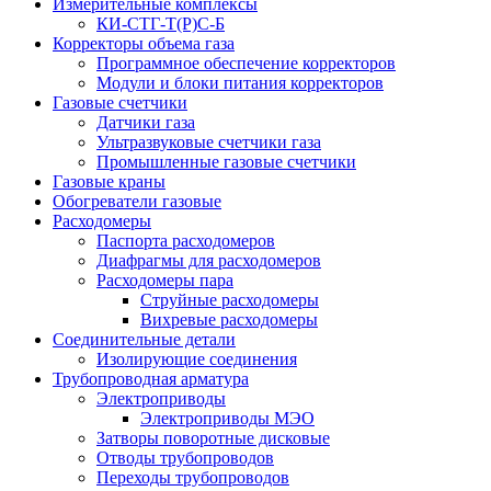
Измерительные комплексы
КИ-СТГ-Т(Р)С-Б
Корректоры объема газа
Программное обеспечение корректоров
Модули и блоки питания корректоров
Газовые счетчики
Датчики газа
Ультразвуковые счетчики газа
Промышленные газовые счетчики
Газовые краны
Обогреватели газовые
Расходомеры
Паспорта расходомеров
Диафрагмы для расходомеров
Расходомеры пара
Струйные расходомеры
Вихревые расходомеры
Соединительные детали
Изолирующие соединения
Трубопроводная арматура
Электроприводы
Электроприводы МЭО
Затворы поворотные дисковые
Отводы трубопроводов
Переходы трубопроводов