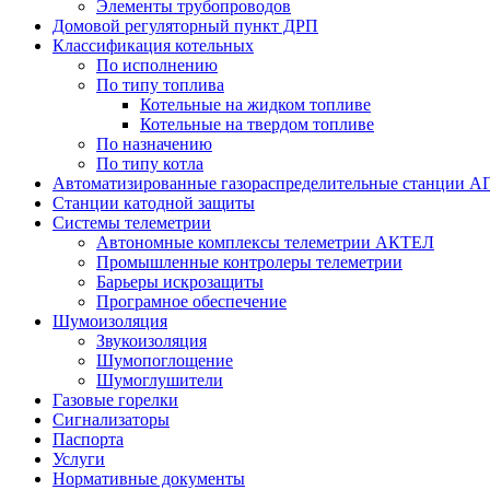
Элементы трубопроводов
Домовой регуляторный пункт ДРП
Классификация котельных
По исполнению
По типу топлива
Котельные на жидком топливе
Котельные на твердом топливе
По назначению
По типу котла
Автоматизированные газораспределительные станции А
Станции катодной защиты
Системы телеметрии
Автономные комплексы телеметрии АКТЕЛ
Промышленные контролеры телеметрии
Барьеры искрозащиты
Програмное обеспечение
Шумоизоляция
Звукоизоляция
Шумопоглощение
Шумоглушители
Газовые горелки
Сигнализаторы
Паспорта
Услуги
Нормативные документы