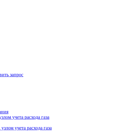
вить запрос
ания
лом учета расхода газа
узлом учета расхода газа