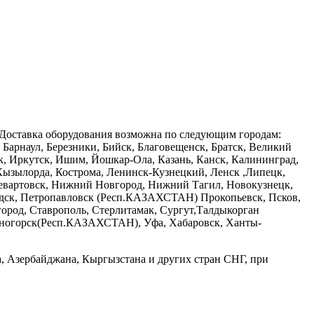
 Доставка оборудования возможна по следующим городам:
арнаул, Березники, Бийск, Благовещенск, Братск, Великий
ск, Иркутск, Ишим, Йошкар-Ола, Казань, Канск, Калининград,
 Кызылорда, Кострома, Ленинск-Кузнецкий, Ленск ,Липецк,
евартовск, Нижний Новгород, Нижний Тагил, Новокузнецк,
одск, Петропавловск (Респ.КАЗАХСТАН) Прокопьевск, Псков,
город, Ставрополь, Стерлитамак, Сургут,Талдыкорган
аменогорск(Респ.КАЗАХСТАН), Уфа, Хабаровск, Ханты-
а, Азербайджана, Кыргызстана и других стран СНГ, при