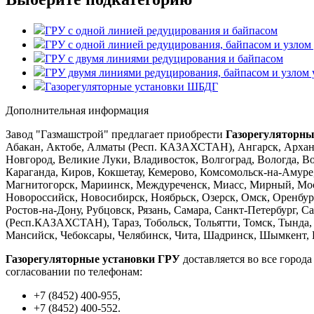
ГРУ с одной линией редуцирования и байпасом
ГРУ с одной линией редуцирования, байпасом и узлом у
ГРУ с двумя линиями редуцирования и байпасом
ГРУ двумя линиями редуцирования, байпасом и узлом у
Газорегуляторные установки ШБДГ
Дополнительная информация
Завод "Газмашстрой" предлагает приобрести
Газорегуляторны
Абакан, Актобе, Алматы (Респ. КАЗАХСТАН), Ангарск, Арханг
Новгород, Великие Луки, Владивосток, Волгоград, Вологда, В
Караганда, Киров, Кокшетау, Кемерово, Комсомольск-на-Амуре
Магнитогорск, Мариинск, Междуреченск, Миасс, Мирный, Мо
Новороссийск, Новосибирск, Ноябрьск, Озерск, Омск, Оренбу
Ростов-на-Дону, Рубцовск, Рязань, Самара, Санкт-Петербург, 
(Респ.КАЗАХСТАН), Тараз, Тобольск, Тольятти, Томск, Тында,
Мансийск, Чебоксары, Челябинск, Чита, Шадринск, Шымкент, Ю
Газорегуляторные установки ГРУ
доставляется во все город
согласовании по телефонам:
+7 (8452) 400-955,
+7 (8452) 400-552.