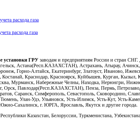
чета расхода газа
чета расхода газа
е установки ГРУ
заводам и предприятиям России и стран СНГ.
ельск, Астана(Респ.КАЗАХСТАН), Астрахань, Атырау, Ачинск, Б
оронеж, Горно-Алтайск, Екатеринбург, Златоуст, Иваново, Ижев
, Костанай, Краснодар, Красноярск, Куйбышев, Курган, Кызыл,
сква, Мурманск, Набережные Челны, Находка, Нерюнгри, Нижн
рг, Орск, Павлодар(Респ.КАЗАХСТАН), Пенза, Пермь, Петрозав
Саратов, Саранск, Симферополь, Севастополь, Сковородино, Слав
 Тюмень, Улан-Удэ, Ульяновск, Усть-Илимск, Усть-Кут, Усть-К
жно-Сахалинск, г. ЮРГА, Ярославль, Якутск и другие города.
а Республики Казахстан, Белоруссии, Туркменистана, Узбекистан