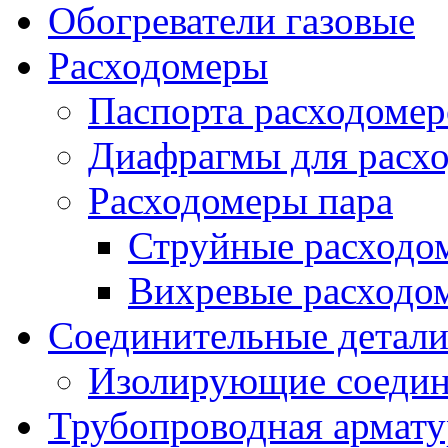
Обогреватели газовые
Расходомеры
Паспорта расходомер
Диафрагмы для расх
Расходомеры пара
Струйные расходо
Вихревые расходо
Соединительные детал
Изолирующие соедин
Трубопроводная армату