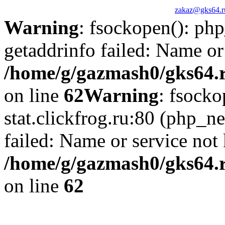
zakaz@gks64.r
Warning
: fsockopen(): ph
getaddrinfo failed: Name or
/home/g/gazmash0/gks64.r
on line
62
Warning
: fsocko
stat.clickfrog.ru:80 (php_n
failed: Name or service not
/home/g/gazmash0/gks64.r
on line
62