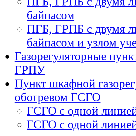
ПГБ, ГРПБ с двумя л
байпасом
ПГБ, ГРПБ с двумя л
байпасом и узлом уче
Газорегуляторные пункт
ГРПУ
Пункт шкафной газорег
обогревом ГСГО
ГСГО с одной линией
ГСГО c одной линией