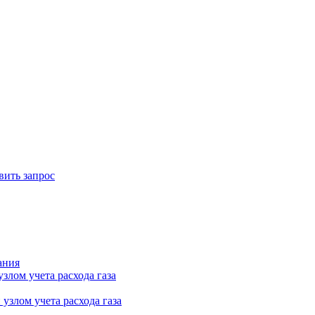
вить запрос
ания
лом учета расхода газа
узлом учета расхода газа