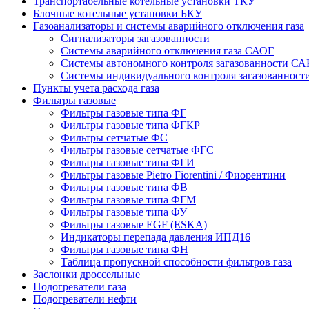
Транспортабельные котельные установки ТКУ
Блочные котельные установки БКУ
Газоанализаторы и системы аварийного отключения газа
Сигнализаторы загазованности
Системы аварийного отключения газа САОГ
Системы автономного контроля загазованности СА
Системы индивидуального контроля загазованнос
Пункты учета расхода газа
Фильтры газовые
Фильтры газовые типа ФГ
Фильтры газовые типа ФГКР
Фильтры сетчатые ФС
Фильтры газовые сетчатые ФГС
Фильтры газовые типа ФГИ
Фильтры газовые Pietro Fiorentini / Фиорентини
Фильтры газовые типа ФВ
Фильтры газовые типа ФГМ
Фильтры газовые типа ФУ
Фильтры газовые EGF (ESKA)
Индикаторы перепада давления ИПД16
Фильтры газовые типа ФН
Таблица пропускной способности фильтров газа
Заслонки дроссельные
Подогреватели газа
Подогреватели нефти