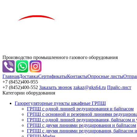
Производство промышленного газового оборудования
Главная
Доставка
Сертификаты
Контакты
Опросные листы
Отпра
+7 (8452)
400-955
+7 (8452)
400-552
Заказать звонок
zakaz@gks64.ru
Прайс-лист
Категории оборудования
Газорегуляторные пункты шкафные ГРПШ
ГРПШ с одной линией редуцирования и байпасом
ГРПШ с основной и резервной линиями редуциров
ГРПШ с одной линией редуцирования, байпасом и уз
ГРПШ с двумя линиями редуцирования и байпасом
ГРПШ с двумя линиями редуцирования, байпасом и 
ГРПШ-Madas