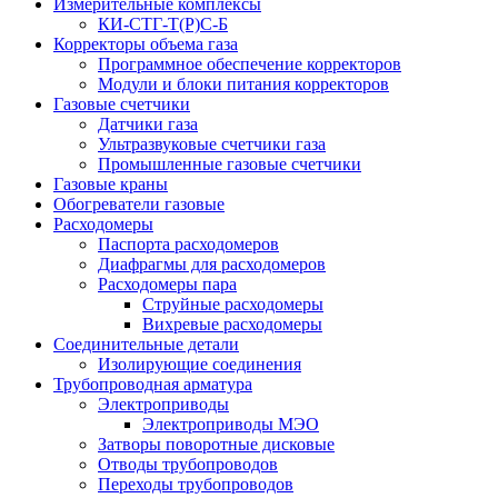
Измерительные комплексы
КИ-СТГ-Т(Р)С-Б
Корректоры объема газа
Программное обеспечение корректоров
Модули и блоки питания корректоров
Газовые счетчики
Датчики газа
Ультразвуковые счетчики газа
Промышленные газовые счетчики
Газовые краны
Обогреватели газовые
Расходомеры
Паспорта расходомеров
Диафрагмы для расходомеров
Расходомеры пара
Струйные расходомеры
Вихревые расходомеры
Соединительные детали
Изолирующие соединения
Трубопроводная арматура
Электроприводы
Электроприводы МЭО
Затворы поворотные дисковые
Отводы трубопроводов
Переходы трубопроводов