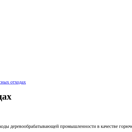
сных отходах
дах
тходы деревообрабатывающей промышленности в качестве горючег