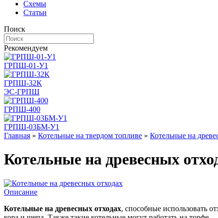
Схемы
Статьи
Поиск
Рекомендуем
ГРПШ-01-У1
ГРПШ-32К
ЭС-ГРПШ
ГРПШ-400
ГРПШ-03БМ-У1
Главная
»
Котельные на твердом топливе
»
Котельные на древе
Котельные на древесных отхо
Описание
Котельные на древесных отходах
, способные использовать о
кора и щепа. Также такие котельные могут работать на торфе.