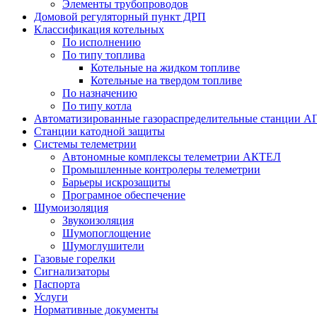
Элементы трубопроводов
Домовой регуляторный пункт ДРП
Классификация котельных
По исполнению
По типу топлива
Котельные на жидком топливе
Котельные на твердом топливе
По назначению
По типу котла
Автоматизированные газораспределительные станции А
Станции катодной защиты
Системы телеметрии
Автономные комплексы телеметрии АКТЕЛ
Промышленные контролеры телеметрии
Барьеры искрозащиты
Програмное обеспечение
Шумоизоляция
Звукоизоляция
Шумопоглощение
Шумоглушители
Газовые горелки
Сигнализаторы
Паспорта
Услуги
Нормативные документы