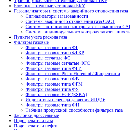
Транспортабельные котельные установки ТКУ
Блочные котельные установки БКУ
Газоанализаторы и системы аварийного отключения газа
Сигнализаторы загазованности
Системы аварийного отключения газа САОГ
Системы автономного контроля загазованности СА
Системы индивидуального контроля загазованнос
Пункты учета расхода газа
Фильтры газовые
Фильтры газовые типа ФГ
Фильтры газовые типа ФГКР
Фильтры сетчатые ФС
Фильтры газовые сетчатые ФГС
Фильтры газовые типа ФГИ
Фильтры газовые Pietro Fiorentini / Фиорентини
Фильтры газовые типа ФВ
Фильтры газовые типа ФГМ
Фильтры газовые типа ФУ
Фильтры газовые EGF (ESKA)
Индикаторы перепада давления ИПД16
Фильтры газовые типа ФН
Таблица пропускной способности фильтров газа
Заслонки дроссельные
Подогреватели газа
Подогреватели нефти