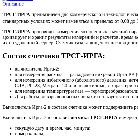
Описание
ТРСГ-ИРГА
предназначен для коммерческого и технологическо
стандартных условиях может изменяться в пределах от 0,08 до 3
ТРСГ-ИРГА
производит измерения мгновенных значений парам
архивирует и хранит результаты измерений и расчетов, время 
их на удаленный сервер. Счетчик газа защищен от несанкциони
Состав счетчика ТРСГ-ИРГА:
вычислитель Ирга-2;
для измерения расхода — расходомер вихревой Ирга-РВ (
для измерения избыточного (абсолютного) давления: да
СДВ, РС-28, Метран-150 или аналогичные, с характерист
для измерения температуры газа — термопреобразователи
Для работы во взрывоопасных зонах используется исполн
Вычислитель Ирга-2 в составе счетчика может поддерживать ра
Вычислитель Ирга-2 в составе
счетчика ТРСГ-ИРГА
измеряет
текущую дату и время, час, минута;
номер канала;