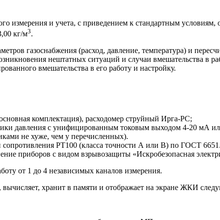
го измерения и учета, с приведением к стандартным условиям, 
3
,00 кг/м
.
етров газоснабжения (расход, давление, температура) и пересчи
возникновения нештатных ситуаций и случаи вмешательства в раб
рованного вмешательства в его работу и настройку.
основная комплектация), расходомер струйный Ирга-РС;
тчики давления с унифицированным токовым выходом 4-20 мА ил
иками не хуже, чем у перечисленных).
 сопротивления PT100 (класса точности А или В) по ГОСТ 6651
ение приборов с видом взрывозащиты «Искробезопасная электрич
боту от 1 до 4 независимых каналов измерения.
, вычисляет, хранит в памяти и отображает на экране ЖКИ сл