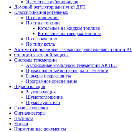
Элементы трубопроводов
Домовой регуляторный пункт ДРП
Классификация котельных
По исполнению
По типу топлива
Котельные на жидком топливе
Котельные на твердом топливе
По назначению
По типу котла
Автоматизированные газораспределительные станции А
Станции катодной защиты
Системы телеметрии
Автономные комплексы телеметрии АКТЕЛ
Промышленные контролеры телеметрии
Барьеры искрозащиты
Програмное обеспечение
Шумоизоляция
Звукоизоляция
Шумопоглощение
Шумоглушители
Газовые горелки
Сигнализаторы
Паспорта
Услуги
Нормативные документы