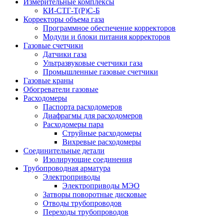
Измерительные комплексы
КИ-СТГ-Т(Р)С-Б
Корректоры объема газа
Программное обеспечение корректоров
Модули и блоки питания корректоров
Газовые счетчики
Датчики газа
Ультразвуковые счетчики газа
Промышленные газовые счетчики
Газовые краны
Обогреватели газовые
Расходомеры
Паспорта расходомеров
Диафрагмы для расходомеров
Расходомеры пара
Струйные расходомеры
Вихревые расходомеры
Соединительные детали
Изолирующие соединения
Трубопроводная арматура
Электроприводы
Электроприводы МЭО
Затворы поворотные дисковые
Отводы трубопроводов
Переходы трубопроводов