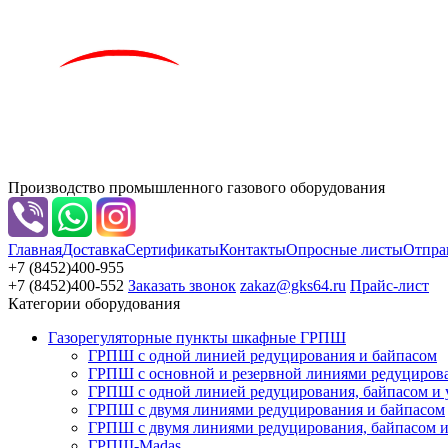
Производство промышленного газового оборудования
Главная
Доставка
Сертификаты
Контакты
Опросные листы
Отпра
+7 (8452)
400-955
+7 (8452)
400-552
Заказать звонок
zakaz@gks64.ru
Прайс-лист
Категории оборудования
Газорегуляторные пункты шкафные ГРПШ
ГРПШ с одной линией редуцирования и байпасом
ГРПШ с основной и резервной линиями редуциров
ГРПШ с одной линией редуцирования, байпасом и уз
ГРПШ с двумя линиями редуцирования и байпасом
ГРПШ с двумя линиями редуцирования, байпасом и 
ГРПШ-Madas