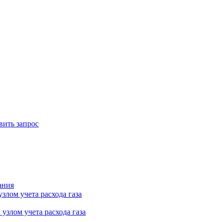
вить запрос
ания
лом учета расхода газа
узлом учета расхода газа