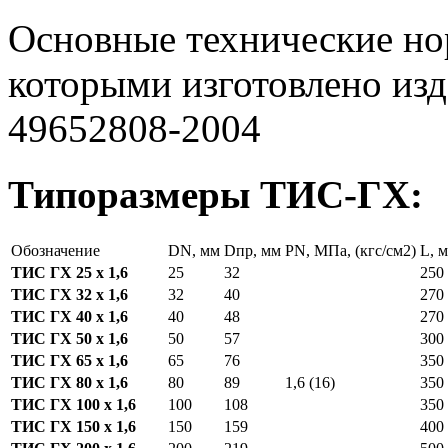
Основные технические нор
которыми изготовлено изд
49652808-2004
Типоразмеры ТИС-ГХ:
Обозначение
DN, мм
Dпр, мм
PN, МПа, (кгс/см2)
L, 
ТИС ГХ 25 х 1,6
25
32
250
ТИС ГХ 32 х 1,6
32
40
270
ТИС ГХ 40 х 1,6
40
48
270
ТИС ГХ 50 х 1,6
50
57
300
ТИС ГХ 65 х 1,6
65
76
350
ТИС ГХ 80 х 1,6
80
89
1,6 (16)
350
ТИС ГХ 100 х 1,6
100
108
350
ТИС ГХ 150 х 1,6
150
159
400