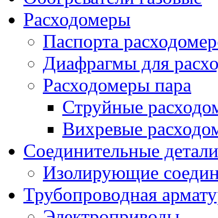
Расходомеры
Паспорта расходомер
Диафрагмы для расх
Расходомеры пара
Струйные расходо
Вихревые расходо
Соединительные детал
Изолирующие соедин
Трубопроводная армату
Электроприводы