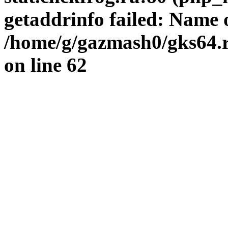
getaddrinfo failed: Name 
/home/g/gazmash0/gks64.r
on line
62