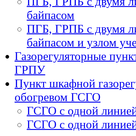
ПГБ, ГРПБ с двумя л
байпасом
ПГБ, ГРПБ с двумя л
байпасом и узлом уче
Газорегуляторные пункт
ГРПУ
Пункт шкафной газорег
обогревом ГСГО
ГСГО с одной линией
ГСГО c одной линией