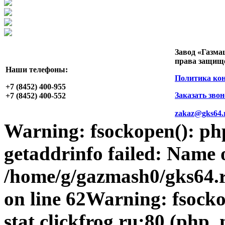
Завод «Газма
права защищ
Наши телефоны:
Политика ко
+7 (8452)
400-955
Заказать зво
+7 (8452)
400-552
zakaz@gks64.
Warning
: fsockopen(): p
getaddrinfo failed: Name 
/home/g/gazmash0/gks64.r
on line
62
Warning
: fsock
stat.clickfrog.ru:80 (php