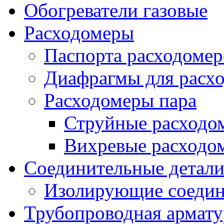
Обогреватели газовые
Расходомеры
Паспорта расходомер
Диафрагмы для расх
Расходомеры пара
Струйные расходо
Вихревые расходо
Соединительные детал
Изолирующие соедин
Трубопроводная армату