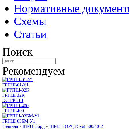
Нормативные докумен
Схемы
Статьи
Поиск
Рекомендуем
ГРПШ-01-У1
ГРПШ-32К
ЭС-ГРПШ
ГРПШ-400
ГРПШ-03БМ-У1
Главная
»
ШРП Норд
»
ШРП-НОРД-Dival 500/40-2