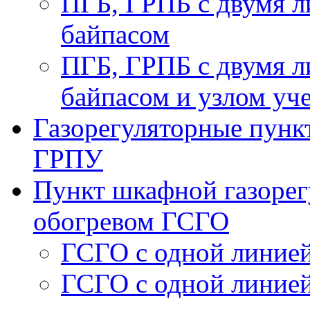
ПГБ, ГРПБ с двумя л
байпасом
ПГБ, ГРПБ с двумя л
байпасом и узлом уче
Газорегуляторные пункт
ГРПУ
Пункт шкафной газорег
обогревом ГСГО
ГСГО с одной линией
ГСГО c одной линией