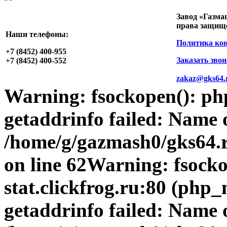
Завод «Газма
права защищ
Наши телефоны:
Политика ко
+7 (8452)
400-955
Заказать зво
+7 (8452)
400-552
zakaz@gks64.
Warning
: fsockopen(): p
getaddrinfo failed: Name 
/home/g/gazmash0/gks64.r
on line
62
Warning
: fsock
stat.clickfrog.ru:80 (php
getaddrinfo failed: Name 