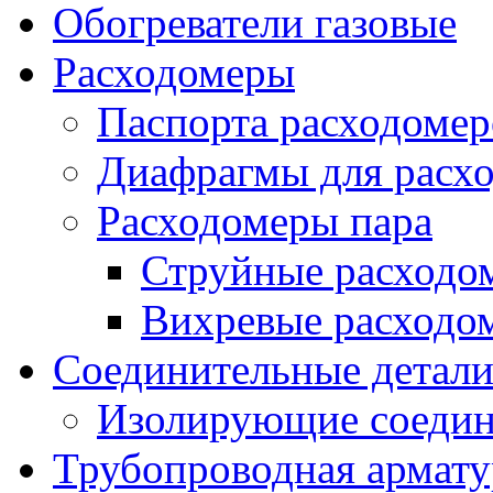
Обогреватели газовые
Расходомеры
Паспорта расходомер
Диафрагмы для расх
Расходомеры пара
Струйные расходо
Вихревые расходо
Соединительные детал
Изолирующие соедин
Трубопроводная армату