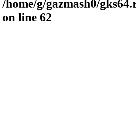
/home/g/gazmash0/gks64.r
on line
62