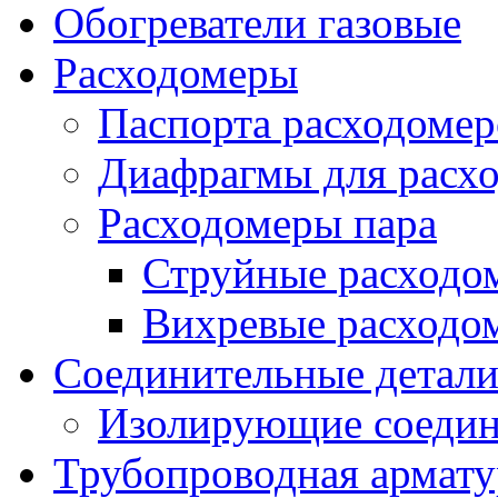
Обогреватели газовые
Расходомеры
Паспорта расходомер
Диафрагмы для расх
Расходомеры пара
Струйные расходо
Вихревые расходо
Соединительные детал
Изолирующие соедин
Трубопроводная армату