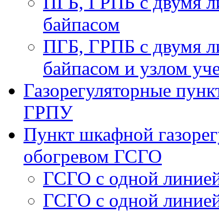
ПГБ, ГРПБ с двумя л
байпасом
ПГБ, ГРПБ с двумя л
байпасом и узлом уче
Газорегуляторные пункт
ГРПУ
Пункт шкафной газорег
обогревом ГСГО
ГСГО с одной линией
ГСГО c одной линией