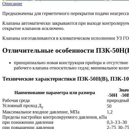
Описание
Предназначены для герметичного перекрытия подачи неагресс
Клапаны автоматически закрываются при выходе контролируем
открытие клапанов исключено.
Клапаны изготавливаются в климатическом исполнении УЗ ГОСТ
Отличительные особенности ПЗК-50Н(В
принципиально новая конструкция прибора и отсутстви
рабочего клапана относительно седла; минимальное коли
Технические характеристики ПЗК-50Н(В), ПЗК-10
Знач
Наименование параметра или размера
-50Н
-50
Рабочая среда
природный
Условный проход Д
50
у
Максимальное входное давление, МПа
1,2
Пределы настройки контролируемого давления, кПа
при понижении давления
0,3–3
3–30
при повышении давления
2–75
30–7