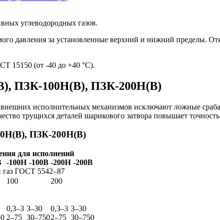
ивных углеводородных газов.
ого давления за установленные верхний и нижний пределы. От
 15150 (от -40 до +40 °С).
), ПЗК-100Н(В), ПЗК-200Н(В)
е внешних исполнительных механизмов исключают ложные сраба
чество трущихся деталей шарикового затвора повышает точность
0Н(В), ПЗК-200Н(В)
ения для исполнений
В
-100Н
-100В
-200Н
-200В
 газ
ГОСТ 5542–87
100
200
0,3–3
3–30
0,3–3
3–30
50
2–75
30–750
2–75
30–750