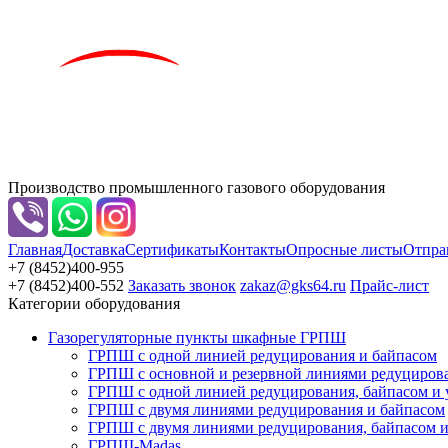
Производство промышленного газового оборудования
Главная
Доставка
Сертификаты
Контакты
Опросные листы
Отпра
+7 (8452)
400-955
+7 (8452)
400-552
Заказать звонок
zakaz@gks64.ru
Прайс-лист
Категории оборудования
Газорегуляторные пункты шкафные ГРПШ
ГРПШ с одной линией редуцирования и байпасом
ГРПШ с основной и резервной линиями редуциров
ГРПШ с одной линией редуцирования, байпасом и уз
ГРПШ с двумя линиями редуцирования и байпасом
ГРПШ с двумя линиями редуцирования, байпасом и 
ГРПШ-Madas