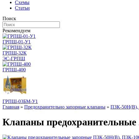
Схемы
Статьи
Поиск
Рекомендуем
ГРПШ-01-У1
ГРПШ-32К
ЭС-ГРПШ
ГРПШ-400
ГРПШ-03БМ-У1
Главная
»
Предохранительно запорные клапаны
»
ПЗК-50Н(В),
Клапаны предохранительные 