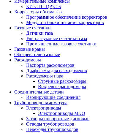
Измерительные комплексы
КИ-СТГ-Т(Р)С-Б
Корректоры объема газа
Программное обеспечение корректоров
Модули и блоки питания корректоров
Газовые счетчики
Датчики газа
Ультразвуковые счетчики газа
Промышленные газовые счетчики
Газовые краны
Обогреватели газовые
Расходомеры
Паспорта расходомеров
Диафрагмы для расходомеров
Расходомеры пара
Струйные расходомеры
Вихревые расходомеры
Соединительные детали
Изолирующие соединения
Трубопроводная арматура
Электроприводы
Электроприводы МЭО
Затворы поворотные дисковые
Отводы трубопроводов
Переходы трубопроводов