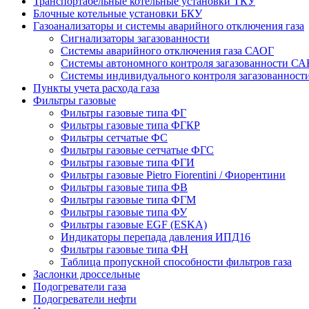
Транспортабельные котельные установки ТКУ
Блочные котельные установки БКУ
Газоанализаторы и системы аварийного отключения газа
Сигнализаторы загазованности
Системы аварийного отключения газа САОГ
Системы автономного контроля загазованности СА
Системы индивидуального контроля загазованнос
Пункты учета расхода газа
Фильтры газовые
Фильтры газовые типа ФГ
Фильтры газовые типа ФГКР
Фильтры сетчатые ФС
Фильтры газовые сетчатые ФГС
Фильтры газовые типа ФГИ
Фильтры газовые Pietro Fiorentini / Фиорентини
Фильтры газовые типа ФВ
Фильтры газовые типа ФГМ
Фильтры газовые типа ФУ
Фильтры газовые EGF (ESKA)
Индикаторы перепада давления ИПД16
Фильтры газовые типа ФН
Таблица пропускной способности фильтров газа
Заслонки дроссельные
Подогреватели газа
Подогреватели нефти