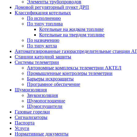
Элементы трубопроводов
Домовой регуляторный пункт ДРП
Классификация котельных
По исполнению
По типу топлива
Котельные на жидком топливе
Котельные на твердом топливе
По назначению
По типу котла
Автоматизированные газораспределительные станции А
Станции катодной защиты
Системы телеметрии
Автономные комплексы телеметрии АКТЕЛ
Промышленные контролеры телеметрии
Барьеры искрозащиты
Програмное обеспечение
Шумоизоляция
Звукоизоляция
Шумопоглощение
Шумоглушители
Газовые горелки
Сигнализаторы
Паспорта
Услуги
Нормативные документы