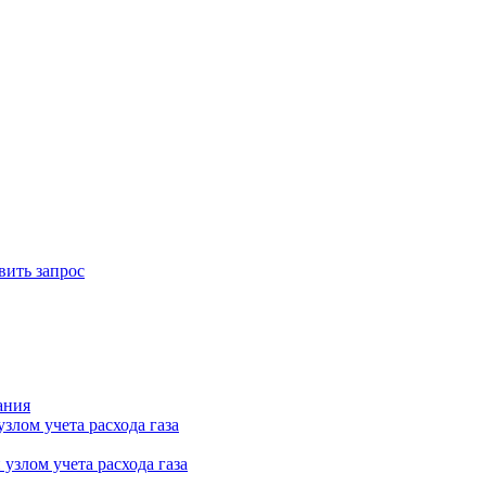
вить запрос
ания
лом учета расхода газа
узлом учета расхода газа