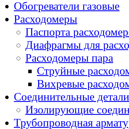
Обогреватели газовые
Расходомеры
Паспорта расходомер
Диафрагмы для расх
Расходомеры пара
Струйные расходо
Вихревые расходо
Соединительные детал
Изолирующие соедин
Трубопроводная армату