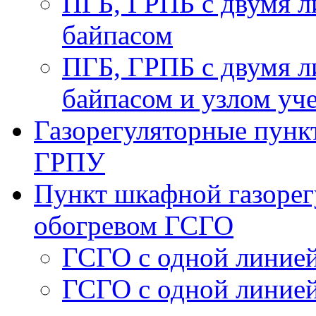
ПГБ, ГРПБ с двумя л
байпасом
ПГБ, ГРПБ с двумя л
байпасом и узлом уче
Газорегуляторные пункт
ГРПУ
Пункт шкафной газорег
обогревом ГСГО
ГСГО с одной линией
ГСГО c одной линией