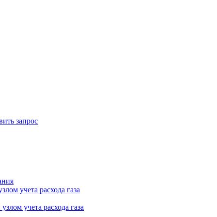
вить запрос
ания
лом учета расхода газа
узлом учета расхода газа