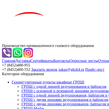
Производство промышленного газового оборудования
Главная
Доставка
Сертификаты
Контакты
Опросные листы
Отпра
+7 (8452)
400-955
+7 (8452)
400-552
Заказать звонок
zakaz@gks64.ru
Прайс-лист
Категории оборудования
Газорегуляторные пункты шкафные ГРПШ
ГРПШ с одной линией редуцирования и байпасом
ГРПШ с основной и резервной линиями редуциров
ГРПШ с одной линией редуцирования, байпасом и уз
ГРПШ с двумя линиями редуцирования и байпасом
ГРПШ с двумя линиями редуцирования, байпасом и 
ГРПШ-Madas