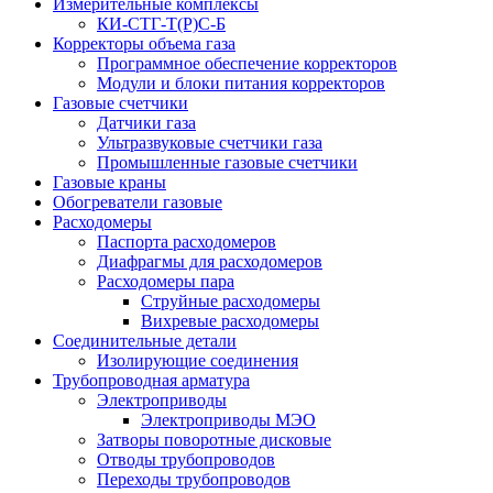
Измерительные комплексы
КИ-СТГ-Т(Р)С-Б
Корректоры объема газа
Программное обеспечение корректоров
Модули и блоки питания корректоров
Газовые счетчики
Датчики газа
Ультразвуковые счетчики газа
Промышленные газовые счетчики
Газовые краны
Обогреватели газовые
Расходомеры
Паспорта расходомеров
Диафрагмы для расходомеров
Расходомеры пара
Струйные расходомеры
Вихревые расходомеры
Соединительные детали
Изолирующие соединения
Трубопроводная арматура
Электроприводы
Электроприводы МЭО
Затворы поворотные дисковые
Отводы трубопроводов
Переходы трубопроводов