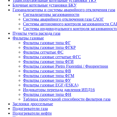
Транспортабельные котельные установки ТКУ
Блочные котельные установки БКУ
Газоанализаторы и системы аварийного отключения газа
Сигнализаторы загазованности
Системы аварийного отключения газа САОГ
Системы автономного контроля загазованности СА
Системы индивидуального контроля загазованнос
Пункты учета расхода газа
Фильтры газовые
Фильтры газовые типа ФГ
Фильтры газовые типа ФГКР
Фильтры сетчатые ФС
Фильтры газовые сетчатые ФГС
Фильтры газовые типа ФГИ
Фильтры газовые Pietro Fiorentini / Фиорентини
Фильтры газовые типа ФВ
Фильтры газовые типа ФГМ
Фильтры газовые типа ФУ
Фильтры газовые EGF (ESKA)
Индикаторы перепада давления ИПД16
Фильтры газовые типа ФН
Таблица пропускной способности фильтров газа
Заслонки дроссельные
Подогреватели газа
Подогреватели нефти