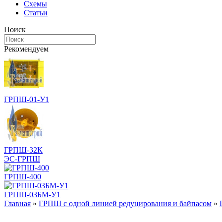
Схемы
Статьи
Поиск
Рекомендуем
ГРПШ-01-У1
ГРПШ-32К
ЭС-ГРПШ
ГРПШ-400
ГРПШ-03БМ-У1
Главная
»
ГРПШ с одной линией редуцирования и байпасом
»