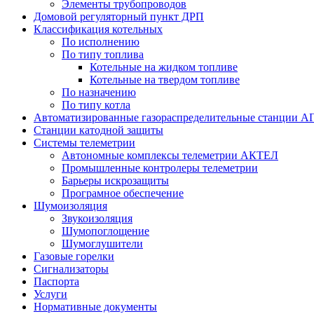
Элементы трубопроводов
Домовой регуляторный пункт ДРП
Классификация котельных
По исполнению
По типу топлива
Котельные на жидком топливе
Котельные на твердом топливе
По назначению
По типу котла
Автоматизированные газораспределительные станции А
Станции катодной защиты
Системы телеметрии
Автономные комплексы телеметрии АКТЕЛ
Промышленные контролеры телеметрии
Барьеры искрозащиты
Програмное обеспечение
Шумоизоляция
Звукоизоляция
Шумопоглощение
Шумоглушители
Газовые горелки
Сигнализаторы
Паспорта
Услуги
Нормативные документы