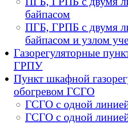
ПГБ, ГРПБ с двумя л
байпасом
ПГБ, ГРПБ с двумя л
байпасом и узлом уче
Газорегуляторные пункт
ГРПУ
Пункт шкафной газорег
обогревом ГСГО
ГСГО с одной линией
ГСГО c одной линией