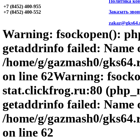
Политика ко
+7 (8452)
400-955
Заказать зво
+7 (8452)
400-552
zakaz@gks64.
Warning
: fsockopen(): p
getaddrinfo failed: Name 
/home/g/gazmash0/gks64.r
on line
62
Warning
: fsock
stat.clickfrog.ru:80 (php
getaddrinfo failed: Name 
/home/g/gazmash0/gks64.r
on line
62