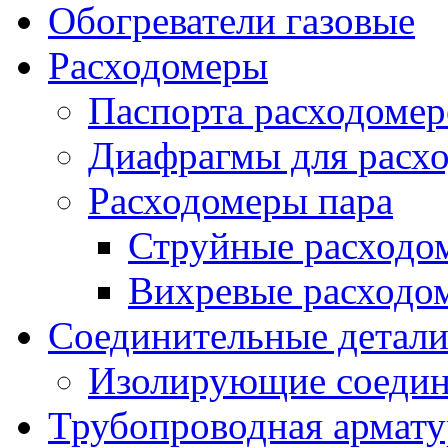
Обогреватели газовые
Расходомеры
Паспорта расходомер
Диафрагмы для расх
Расходомеры пара
Струйные расходо
Вихревые расходо
Соединительные детал
Изолирующие соедин
Трубопроводная армату