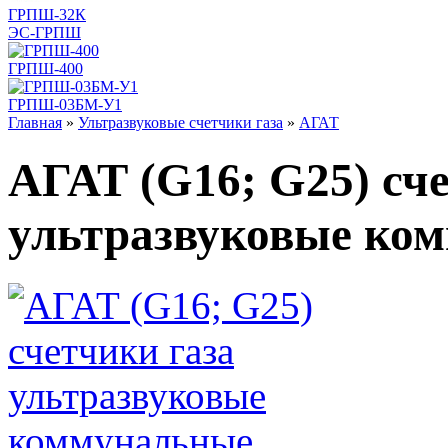
ГРПШ-32К
ЭС-ГРПШ
ГРПШ-400
ГРПШ-03БМ-У1
Главная
»
Ультразвуковые счетчики газа
»
АГАТ
АГАТ (G16; G25) сч
ультразвуковые ко