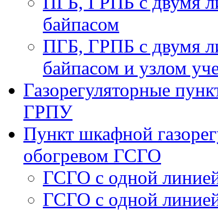
ПГБ, ГРПБ с двумя л
байпасом
ПГБ, ГРПБ с двумя л
байпасом и узлом уче
Газорегуляторные пункт
ГРПУ
Пункт шкафной газорег
обогревом ГСГО
ГСГО с одной линией
ГСГО c одной линией