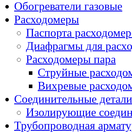
Обогреватели газовые
Расходомеры
Паспорта расходомер
Диафрагмы для расх
Расходомеры пара
Струйные расходо
Вихревые расходо
Соединительные детал
Изолирующие соедин
Трубопроводная армату